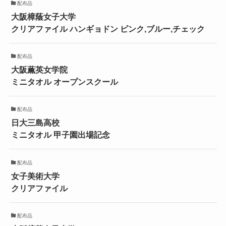
配布品
大阪樟蔭女子大学
クリアファイル ハンギョドン ピンク,ブルー,チェック
配布品
大阪薫英女学院
ミニタオル オープンスクール
配布品
日大三島高校
ミニタオル 甲子園出場記念
配布品
女子美術大学
クリアファイル
配布品