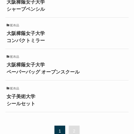
大阪樟蔭女子大学
シャープペンシル
配布品
大阪樟蔭女子大学
コンパクトミラー
配布品
大阪樟蔭女子大学
ペーパーバッグ オープンスクール
配布品
女子美術大学
シールセット
1
2